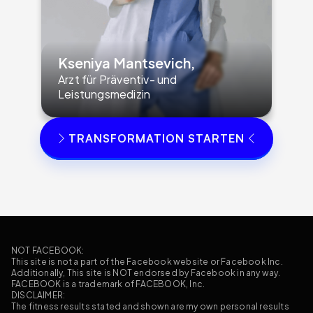
Kseniya Mantsevich,
Arzt für Präventiv- und 
Leistungsmedizin
TRANSFORMATION STARTEN
NOT FACEBOOK:
This site is not a part of the Facebook website or Facebook Inc. 
Additionally, This site is NOT endorsed by Facebook in any way. 
FACEBOOK is a trademark of FACEBOOK, Inc.
DISCLAIMER:
The fitness results stated and shown are my own personal results 